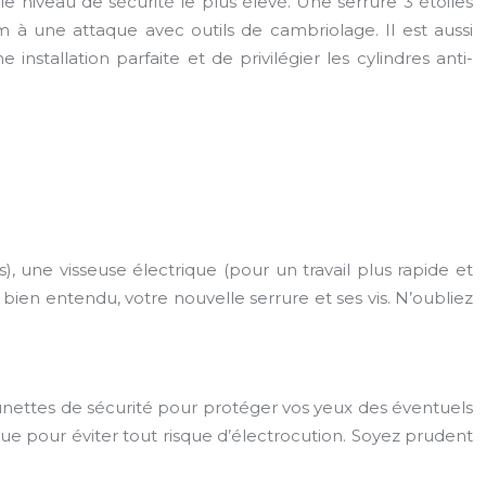
le niveau de sécurité le plus élevé. Une serrure 3 étoiles
 à une attaque avec outils de cambriolage. Il est aussi
nstallation parfaite et de privilégier les cylindres anti-
s), une visseuse électrique (pour un travail plus rapide et
 bien entendu, votre nouvelle serrure et ses vis. N’oubliez
lunettes de sécurité pour protéger vos yeux des éventuels
ique pour éviter tout risque d’électrocution. Soyez prudent