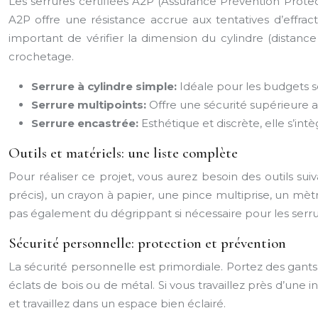
Les serrures certifiées A2P (Assurance Prévention Protect
A2P offre une résistance accrue aux tentatives d’effra
important de vérifier la dimension du cylindre (distance 
crochetage.
Serrure à cylindre simple:
Idéale pour les budgets se
Serrure multipoints:
Offre une sécurité supérieure av
Serrure encastrée:
Esthétique et discrète, elle s’int
Outils et matériels: une liste complète
Pour réaliser ce projet, vous aurez besoin des outils suiv
précis), un crayon à papier, une pince multiprise, un mètr
pas également du dégrippant si nécessaire pour les serr
Sécurité personnelle: protection et prévention
La sécurité personnelle est primordiale. Portez des gant
éclats de bois ou de métal. Si vous travaillez près d’une 
et travaillez dans un espace bien éclairé.