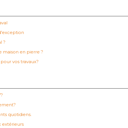
aval
d’exception
l ?
ne maison en pierre ?
e pour vos travaux?
f?
cement?
nts quotidiens.
x extérieurs