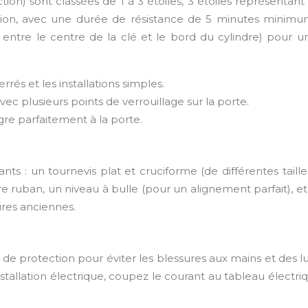
ion) sont classées de 1 à 3 étoiles, 3 étoiles représentant 
ction, avec une durée de résistance de 5 minutes minimum
entre le centre de la clé et le bord du cylindre) pour une i
rrés et les installations simples.
ec plusieurs points de verrouillage sur la porte.
ègre parfaitement à la porte.
ants : un tournevis plat et cruciforme (de différentes taille
e ruban, un niveau à bulle (pour un alignement parfait), et
ures anciennes.
s de protection pour éviter les blessures aux mains et des 
installation électrique, coupez le courant au tableau électr