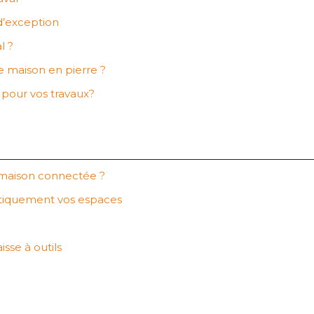
d’exception
l ?
ne maison en pierre ?
e pour vos travaux?
maison connectée ?
atiquement vos espaces
sse à outils