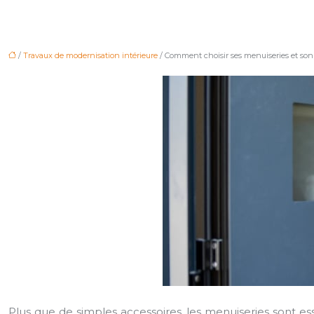
/
Travaux de modernisation intérieure
/ Comment choisir ses menuiseries et son 
Plus que de simples accessoires, les menuiseries sont esse