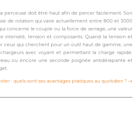
e la perceuse doit être haut afin de percer facilement. Son
esse de rotation qui varie actuellement entre 800 et 3000
e qui concerne le couple ou la force de serrage, une valeur
e intensité, tension et composants. Quand la tension et
Pour ceux qui cherchent pour un outil haut de gamme, une
s chargeurs avec voyant et permettant la charge rapide.
n niveau ou encore une seconde poignée antidérapante et
get.
exter : quels sont ses avantages pratiques au quotidien ?