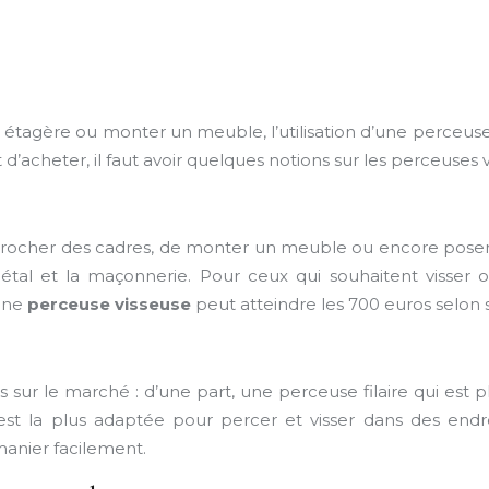
 étagère ou monter un meuble, l’utilisation d’une perceuse-
d’acheter, il faut avoir quelques notions sur les perceuses v
rocher des cadres, de monter un meuble ou encore poser de
 métal et la maçonnerie. Pour ceux qui souhaitent visser 
’une
perceuse visseuse
peut atteindre les 700 euros selon s
s sur le marché : d’une part, une perceuse filaire qui est
 est la plus adaptée pour percer et visser dans des endroi
manier facilement.