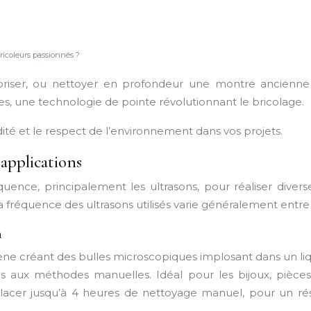
bricoleurs passionnés ?
briser, ou nettoyer en profondeur une montre ancienne 
es, une technologie de pointe révolutionnant le bricolage.
dité et le respect de l’environnement dans vos projets.
 applications
quence, principalement les ultrasons, pour réaliser diverses
 fréquence des ultrasons utilisés varie généralement entre 
n
omène créant des bulles microscopiques implosant dans un li
es aux méthodes manuelles. Idéal pour les bijoux, pièce
cer jusqu’à 4 heures de nettoyage manuel, pour un résult