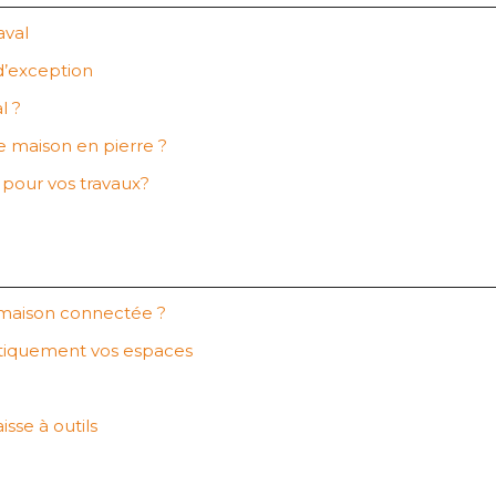
aval
d’exception
l ?
ne maison en pierre ?
e pour vos travaux?
maison connectée ?
atiquement vos espaces
sse à outils