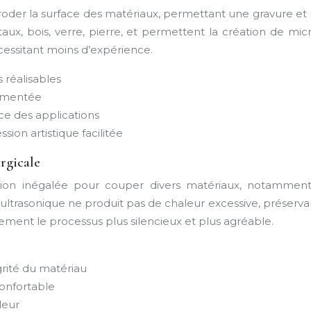
éroder la surface des matériaux, permettant une gravure et 
aux, bois, verre, pierre, et permettent la création de mi
cessitant moins d’expérience.
 réalisables
ugmentée
ce des applications
sion artistique facilitée
rgicale
ion inégalée pour couper divers matériaux, notamment l
trasonique ne produit pas de chaleur excessive, préservant 
ent le processus plus silencieux et plus agréable.
grité du matériau
confortable
leur