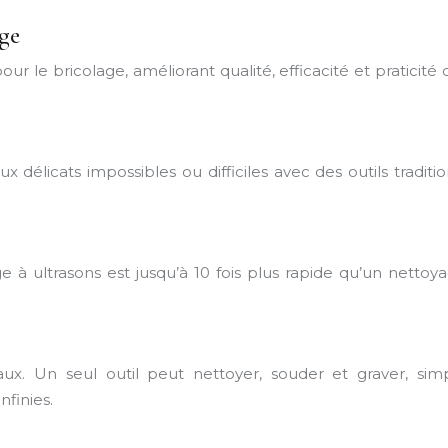
age
ur le bricolage, améliorant qualité, efficacité et praticité
aux délicats impossibles ou difficiles avec des outils trad
ge à ultrasons est jusqu’à 10 fois plus rapide qu’un net
iaux. Un seul outil peut nettoyer, souder et graver, si
nfinies.