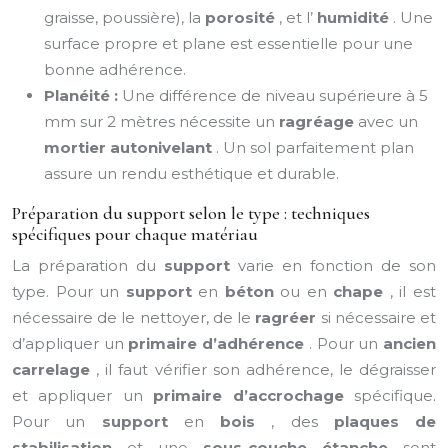
graisse, poussière), la
porosité
, et l’
humidité
. Une
surface propre et plane est essentielle pour une
bonne adhérence.
Planéité :
Une différence de niveau supérieure à 5
mm sur 2 mètres nécessite un
ragréage
avec un
mortier autonivelant
. Un sol parfaitement plan
assure un rendu esthétique et durable.
Préparation du support selon le type : techniques
spécifiques pour chaque matériau
La préparation du
support
varie en fonction de son
type. Pour un
support
en
béton
ou en
chape
, il est
nécessaire de le nettoyer, de le
ragréer
si nécessaire et
d’appliquer un
primaire d’adhérence
. Pour un
ancien
carrelage
, il faut vérifier son adhérence, le dégraisser
et appliquer un
primaire d’accrochage
spécifique.
Pour un
support
en
bois
, des
plaques de
stabilisation
et une
sous-couche étanche
sont