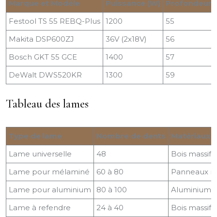
Marque et Modèle
Puissance (W)
Profondeur 
Festool TS 55 REBQ-Plus
1200
55
Makita DSP600ZJ
36V (2x18V)
56
Bosch GKT 55 GCE
1400
57
DeWalt DWS520KR
1300
59
Tableau des lames
Type de lame
Nombre de dents
Matériaux
Lame universelle
48
Bois massif,
Lame pour mélaminé
60 à 80
Panneaux mél
Lame pour aluminium
80 à 100
Aluminium, 
Lame à refendre
24 à 40
Bois massif (