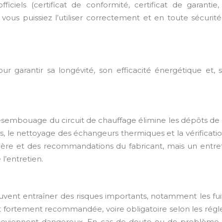
iciels (certificat de conformité, certificat de garantie, 
ous puissiez l’utiliser correctement et en toute sécurité
ur garantir sa longévité, son efficacité énergétique et, 
ésembouage du circuit de chauffage élimine les dépôts de cal
rs, le nettoyage des échangeurs thermiques et la vérificat
ière et des recommandations du fabricant, mais un entr
 l’entretien.
euvent entraîner des risques importants, notamment les fu
t fortement recommandée, voire obligatoire selon les régl
 deviennent dangereux. En cas de doute ou de problème,