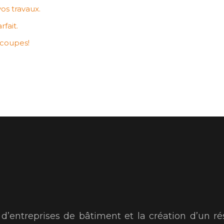
os travaux.
fait.
écoupes!
!
s d’entreprises de bâtiment et la création d’un ré