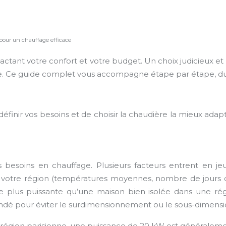
s pour un chauffage efficace
actant votre confort et votre budget. Un choix judicieux et
e. Ce guide complet vous accompagne étape par étape, du 
définir vos besoins et de choisir la chaudière la mieux adap
esoins en chauffage. Plusieurs facteurs entrent en jeu 
 de votre région (températures moyennes, nombre de jours
e plus puissante qu’une maison bien isolée dans une rég
mandé pour éviter le surdimensionnement ou le sous-dimensi
région parisienne, une puissance de 20 kW est généralemen