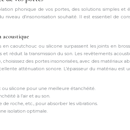
lation phonique de vos portes, des solutions simples et
 niveau d’insonorisation souhaité. Il est essentiel de co
n acoustique
ts en caoutchouc ou silicone surpassent les joints en bro
es et réduit la transmission du son. Les revêtements acous
, choisissez des portes insonorisées, avec des matériaux ab
xcellente atténuation sonore. L’épaisseur du matériau est 
c ou silicone pour une meilleure étanchéité.
chéité à l’air et au son.
 de roche, etc., pour absorber les vibrations.
une isolation optimale.