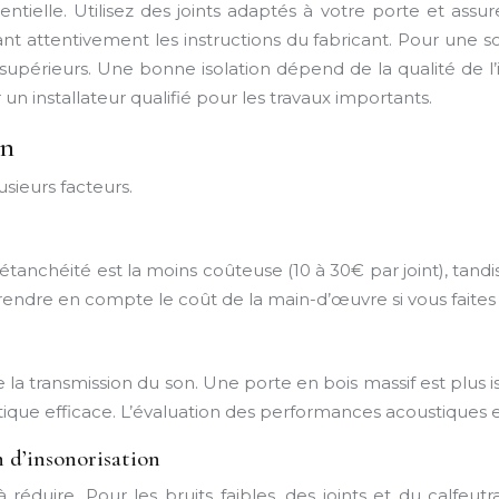
entielle. Utilisez des joints adaptés à votre porte et ass
t attentivement les instructions du fabricant. Pour une so
supérieurs. Une bonne isolation dépend de la qualité de l’
ier un installateur qualifié pour les travaux importants.
on
sieurs facteurs.
ts d’étanchéité est la moins coûteuse (10 à 30€ par joint), 
 prendre en compte le coût de la main-d’œuvre si vous faites
e la transmission du son. Une porte en bois massif est plus
tique efficace. L’évaluation des performances acoustiques es
n d’insonorisation
éduire. Pour les bruits faibles, des joints et du calfeutr