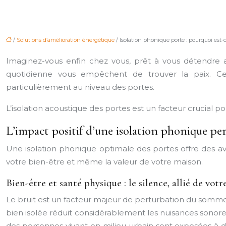
/
Solutions d’amélioration énergétique
/ Isolation phonique porte : pourquoi est
Imaginez-vous enfin chez vous, prêt à vous détendre apr
quotidienne vous empêchent de trouver la paix. Ce
particulièrement au niveau des portes.
L’isolation acoustique des portes est un facteur crucial po
L’impact positif d’une isolation phonique pe
Une isolation phonique optimale des portes offre des ava
votre bien-être et même la valeur de votre maison.
Bien-être et santé physique : le silence, allié de votr
Le bruit est un facteur majeur de perturbation du sommeil.
bien isolée réduit considérablement les nuisances sonor
des personnes vivant en milieu urbain sont exposées à de