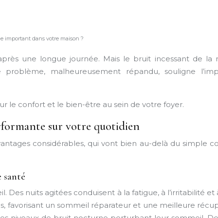
-ce important dans votre maison ?
ès une longue journée. Mais le bruit incessant de la rue
 problème, malheureusement répandu, souligne l’impor
ur le confort et le bien-être au sein de votre foyer.
rformante sur votre quotidien
ntages considérables, qui vont bien au-delà du simple con
e santé
 Des nuits agitées conduisent à la fatigue, à l’irritabilité
es, favorisant un sommeil réparateur et une meilleure récu
s niveaux de bruit nocturne perturbant leur sommeil. De pl