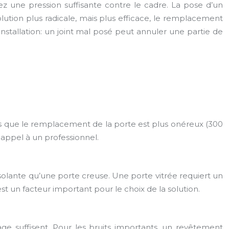
urez une pression suffisante contre le cadre. La pose d’un
lution plus radicale, mais plus efficace, le remplacement
installation: un joint mal posé peut annuler une partie de
tandis que le remplacement de la porte est plus onéreux (300
 appel à un professionnel.
 isolante qu’une porte creuse. Une porte vitrée requiert un
t un facteur important pour le choix de la solution.
age suffisent. Pour les bruits importants, un revêtement