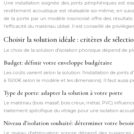
Une installation soignée des joints périphériques est ess
revêtement acoustique est réalisable soi-même, en suivan
de la porte par un modèle insonorisé offre des résultats 
l’efficacité du matériau utilisé. Il est conseillé de privilég
Choisir la solution idéale : critères de sélecti
Le choix de la solution d’isolation phonique dépend de plu
Budget: définir votre enveloppe budgétaire
Les coûts varient selon la solution: l’installation de join
à 1500€ selon le modèle et les dimensions). Il faut aussi
Type de porte: adapter la solution à votre porte
Le matériau (bois massif, bois creux, métal, PVC) influenc
traitement spécifique du vitrage pour une isolation acous
Niveau d’isolation souhaité: déterminer votre besoi
Le niveau d’atténuation sonore dépend des nuisances à r