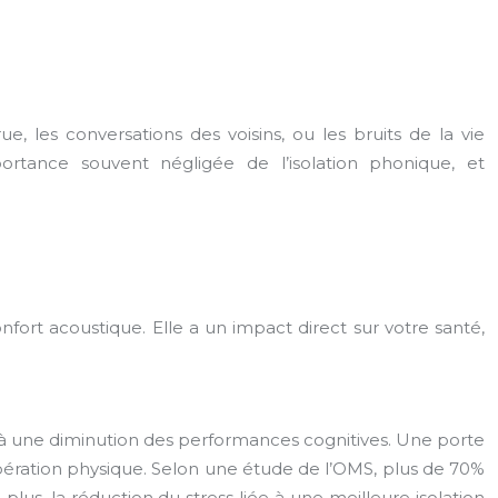
, les conversations des voisins, ou les bruits de la vie
tance souvent négligée de l’isolation phonique, et
fort acoustique. Elle a un impact direct sur votre santé,
 et à une diminution des performances cognitives. Une porte
pération physique. Selon une étude de l’OMS, plus de 70%
us, la réduction du stress liée à une meilleure isolation