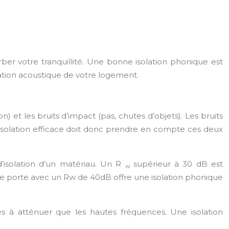
rber votre tranquillité. Une bonne isolation phonique est
lation acoustique de votre logement.
n) et les bruits d’impact (pas, chutes d’objets). Les bruits
ne isolation efficace doit donc prendre en compte ces deux
’isolation d’un matériau. Un R
supérieur à 30 dB est
w
e porte avec un Rw de 40dB offre une isolation phonique
les à atténuer que les hautes fréquences. Une isolation