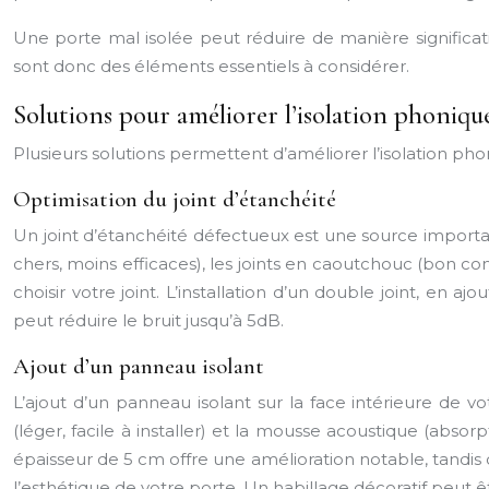
Une porte mal isolée peut réduire de manière significativ
sont donc des éléments essentiels à considérer.
Solutions pour améliorer l’isolation phoniqu
Plusieurs solutions permettent d’améliorer l’isolation pho
Optimisation du joint d’étanchéité
Un joint d’étanchéité défectueux est une source important
chers, moins efficaces), les joints en caoutchouc (bon co
choisir votre joint. L’installation d’un double joint, en a
peut réduire le bruit jusqu’à 5dB.
Ajout d’un panneau isolant
L’ajout d’un panneau isolant sur la face intérieure de v
(léger, facile à installer) et la mousse acoustique (abs
épaisseur de 5 cm offre une amélioration notable, tandis 
l’esthétique de votre porte. Un habillage décoratif peut ê