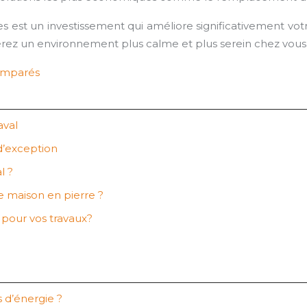
s est un investissement qui améliore significativement votre 
éerez un environnement plus calme et plus serein chez vous
comparés
aval
d’exception
l ?
ne maison en pierre ?
e pour vos travaux?
 d’énergie ?