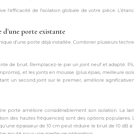
e l’efficacité de l’isolation globale de votre pièce. L’ét
e d’une porte existante
nique d’une porte déjà installée. Combiner plusieurs techniqu
e de bruit. Remplacez-le par un joint neuf et adapté. Plusie
mpromis), et les joints en mousse (plus épais, meilleure i
joutant un second joint sur le premier, améliore significati
otre porte améliore considérablement son isolation. La lain
orption des hautes fréquences) sont des options populaires
qu’une épaisseur de 10 cm peut réduire le bruit de 10 dB à
tre ajouté pour une meilleure intégration.