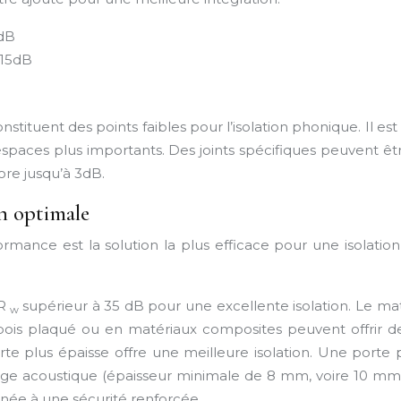
8dB
 15dB
nstituent des points faibles pour l’isolation phonique. Il 
espaces plus importants. Des joints spécifiques peuvent êtr
ore jusqu’à 3dB.
on optimale
ance est la solution la plus efficace pour une isolation
 R
supérieur à 35 dB pour une excellente isolation. Le ma
w
en bois plaqué ou en matériaux composites peuvent offrir
porte plus épaisse offre une meilleure isolation. Une por
itrage acoustique (épaisseur minimale de 8 mm, voire 10 m
née à une sécurité renforcée.