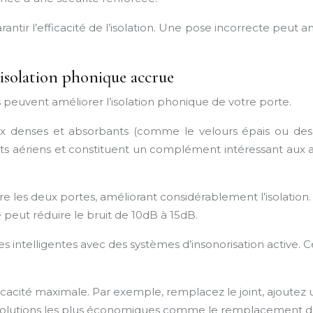
arantir l’efficacité de l’isolation. Une pose incorrecte peu
 isolation phonique accrue
 peuvent améliorer l’isolation phonique de votre porte.
 denses et absorbants (comme le velours épais ou des m
ruits aériens et constituent un complément intéressant aux 
les deux portes, améliorant considérablement l’isolation.
peut réduire le bruit de 10dB à 15dB.
ntelligentes avec des systèmes d’insonorisation active. C
cité maximale. Par exemple, remplacez le joint, ajoutez u
lutions les plus économiques comme le remplacement du j